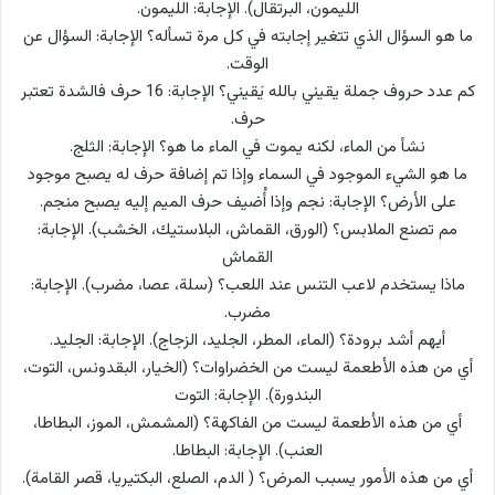
الليمون، البرتقال). الإجابة: الليمون.
ما هو السؤال الذي تتغير إجابته في كل مرة تسأله؟ الإجابة: السؤال عن
الوقت.
كم عدد حروف جملة يقيني بالله يَقيني؟ الإجابة: 16 حرف فالشدة تعتبر
حرف.
نشأ من الماء، لكنه يموت في الماء ما هو؟ الإجابة: الثلج.
ما هو الشيء الموجود في السماء وإذا تم إضافة حرف له يصبح موجود
على الأرض؟ الإجابة: نجم وإذا أُضيف حرف الميم إليه يصبح منجم.
مم تصنع الملابس؟ (الورق، القماش، البلاستيك، الخشب). الإجابة:
القماش
ماذا يستخدم لاعب التنس عند اللعب؟ (سلة، عصا، مضرب). الإجابة:
مضرب.
أيهم أشد برودة؟ (الماء، المطر، الجليد، الزجاج). الإجابة: الجليد.
أي من هذه الأطعمة ليست من الخضراوات؟ (الخيار، البقدونس، التوت،
البندورة). الإجابة: التوت
أي من هذه الأطعمة ليست من الفاكهة؟ (المشمش، الموز، البطاطا،
العنب). الإجابة: البطاطا.
أي من هذه الأمور يسبب المرض؟ ( الدم، الصلع، البكتيريا، قصر القامة).