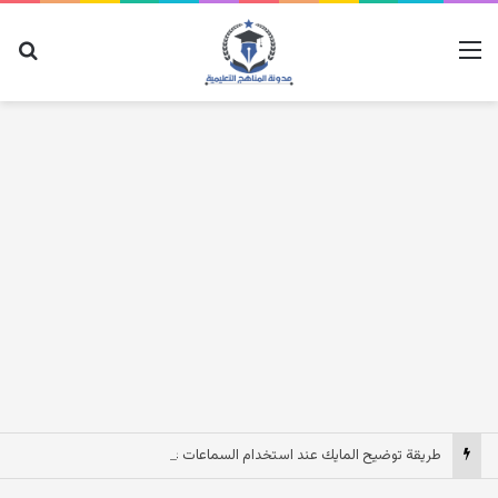
القائمة
بح
طريقة توضيح المايك عند استخدام السماعات عندما يكون الصوت بعيد وقت المكالمات