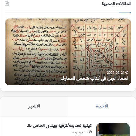
المقالات المميزة
اسماء
كلم
الجن
بها
في
همز
كتاب
متط
شمس
على
المعارف
الوا
2022-09-21
اسماء الجن في كتاب شمس المعارف
ك
الأخيرة
الأشهر
كيفية تحديث/ترقية ويندوز الخاص بك
منذ يوم واحد