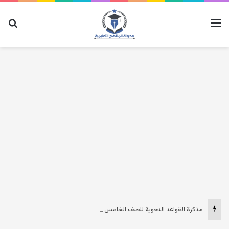
القائمة
بح
مذكرة القواعد النحوية للصف الخامس الابتدائى الترم الاول 2027 pdf مصر