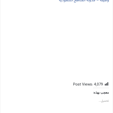
وظيفة – مدونة المناهج السعودية
Post Views:
4٬079
معجب بهذه:
تحميل...