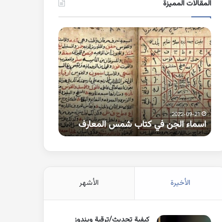
المقالات المميزة
اسماء
كلمات
الجن
بها
في
همزة
كتاب
متطرفة
شمس
على
المعارف
الواو
2021-10-25
2022-09-21
اسماء الجن في كتاب شمس المعارف
كلمات بها همزة 
الأخيرة
الأشهر
كيفية تحديث/ترقية ويندوز