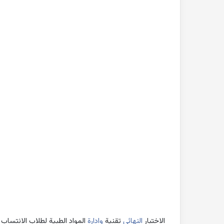
بحث
جاهز
للطباعة
عن
التغيرات
المناخية
pdf
2022-10-26
بحث جاهز للطباعة 
المناخية pdf
الاختبار
النهائي
تقنية
وادارة
المواد الطبية لطلاب الانتساب 