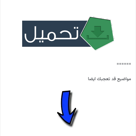
======
مواضيع قد تعجبك ايضا