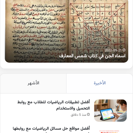
الجن
بها
في
همز
كتاب
متط
شمس
على
المعارف
الوا
2022-09-21
اسماء الجن في كتاب شمس المعارف
ك
الأخيرة
الأشهر
أفضل تطبيقات الرياضيات للطلاب مع روابط
التحميل والاستخدام
منذ 5 دقائق
أفضل مواقع حل مسائل الرياضيات مع روابطها