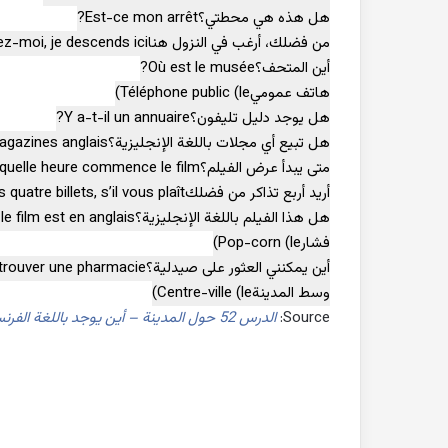
هل هذه هي محطتي؟
Est-ce mon arrêt?
من فضلك، أرغب في النزول هنا
z-moi, je descends ici
أين المتحف؟
Où est le musée?
هاتف عمومي
Téléphone public (le)
هل يوجد دليل تليفون؟
Y a-t-il un annuaire?
هل تبيع أي مجلات باللغة الإنجليزية؟
gazines anglais?
متى يبدأ عرض الفيلم؟
quelle heure commence le film?
أريد أربع تذاكر من فضلك
 quatre billets, s’il vous plaît
هل هذا الفيلم باللغة الإنجليزية؟
e film est en anglais?
فشار
Pop-corn (le)
أين يمكنني العثور على صيدلية؟
trouver une pharmacie?
وسط المدينة
Centre-ville (le)
Source:
الدرس 52 حول المدينة – أين يوجد باللغة الفرنسية – مدونة المناهج السعودية