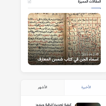
المقالات المميزة
اسماء
كلمات
الجن
بها
في
همزة
كتاب
متطرفة
شمس
على
المعارف
الواو
2021-10-25
2022-09-21
اسماء الجن في كتاب شمس المعارف
كلمات بها همزة 
الأخيرة
الأشهر
كيفية تحديث/ترقية ويندوز