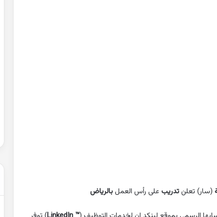
حل
شهادة
التعليم
المتوسط
2007
في
الرياضيات
2022-02-01
الجزائر
عن التغيرات
حل شهادة التعليم المتوسط 2007 في
الرياضيات الجزائر
(سار) تعلن
تدريب
على رأس العمل
بالرياض
ابها الرسمي بموقع لينكد إن لخدمات التوظيف (
™ LinkedIn
) توفر