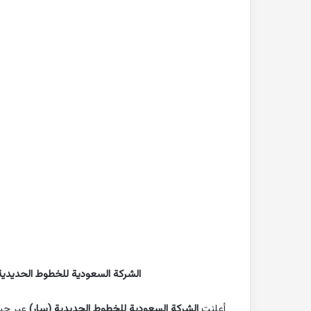
بحث
جاهز
للطباعة
عن
التغيرات
المناخية
pdf
2022-10-26
بحث جاهز للطباعة 
المناخية pdf
الشركة السعودية للخطوط الحديدية
أعلنت
الشركة السعودية للخطوط الحديدية (سار)
عبر حس