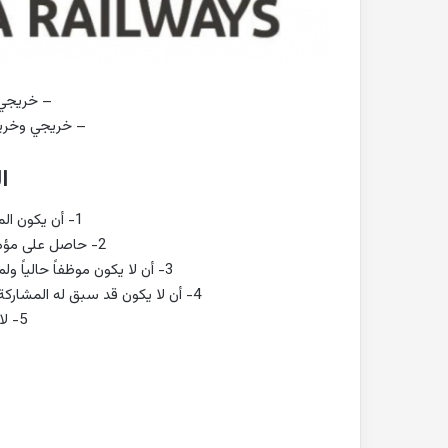
– خريجي 
– خريجي وخريج
ا
1- أن يكون المتقدم سعودي الجنسية.
2- حاصل على مؤهل (الدبلوم أو البكالوريوس).
3- أن لا يكون موظفاً حالياً ولم يتم توظيفه خلال الستة أشهر الماضية.
4- أن لا يكون قد سبق له المشاركة في برنامج التدريب على رأس العمل (تمهير).
5- لا يشترط الخبرة.