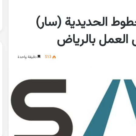
طوط الحديدية (سار)
 العمل بالرياض
513
دقيقة واحدة