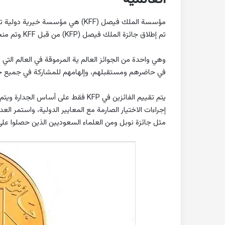
تم إطلاق جائزة الملك فيصل (KFP) من قبل KFF وتم منحها لأول مرة في عام ألف وتسعمائة وتسع وسبعين.
وهي واحدة من الجوائز العالم ية المرموقة في العالم ال
في حاضرهم ومستقبلهم، وإلهامهم للمشاركة في جميع جوان
يتم تقييم الفائزين في KFP فقط على 
إجراءات الاختيار الصارمة مع المعايير الدولية، واستمر ال
مثل جائزة نوبل ومن العلماء السعوديين الذين حصلوا على