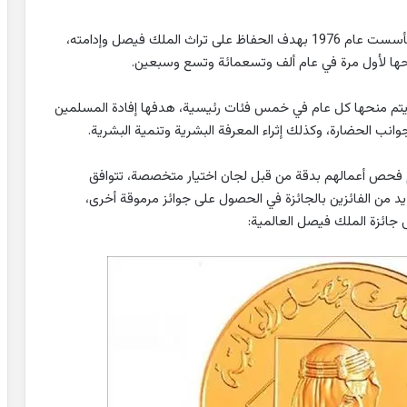
مؤسسة الملك فيصل (KFF) هي مؤسسة خيرية دولية تأسست عام 1976 بهدف الحفاظ على تراث الملك فيصل وإدامته،
تي يتم منحها كل عام في خمس فئات رئيسية، هدفها إفادة المسلمين
ب الحضارة، وكذلك إثراء المعرفة البشرية وتنمية البشرية.
أساس الجدارة ويتم فحص أعمالهم بدقة من قبل لجان اختيار متخصصة، تتوافق
عديد من الفائزين بالجائزة في الحصول على جوائز مرموقة أخرى،
 جائزة الملك فيصل العالمية: