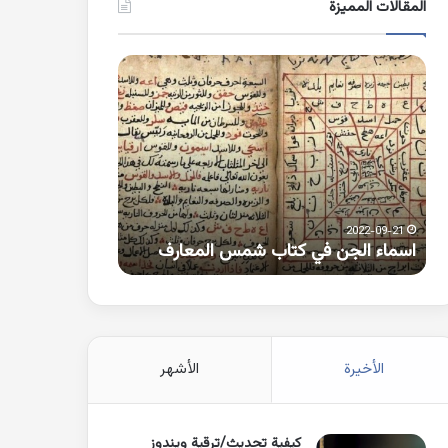
المقالات المميزة
اسماء
كلمات
الجن
بها
في
همزة
كتاب
متطرفة
شمس
على
المعارف
الواو
2021-10-25
2022-09-21
اسماء الجن في كتاب شمس المعارف
كلمات بها همزة 
الأخيرة
الأشهر
كيفية تحديث/ترقية ويندوز