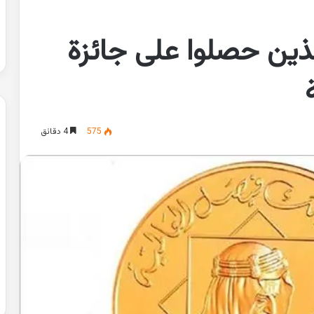
لذين حصلوا على جائزة
575
4 دقائق