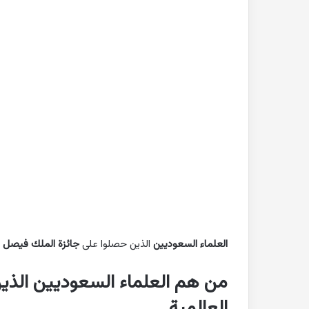
بحث
جاهز
للطباعة
عن
التغيرات
المناخية
pdf
2022-10-26
بحث جاهز للطباعة 
المناخية pdf
العلماء السعوديين
الذين حصلوا على
جائزة الملك فيصل ا
من هم العلماء السعوديين الذي
العالمية