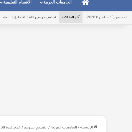
الرئيسية
الجامعات العربية
الاقسام التعليمية
الخميس, أغسطس 6 2026
أقوى مذكرة ماث math للصف الاول الابتدائى لغات الترم الاول pdf 2027 مصر
آخر المقالات
الرئيسية
/
الجامعات العربية
/
التعليم السوري
/
المحاضرة الثامنة السكري ( 3 ) السنة الراب