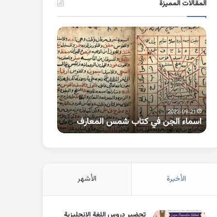
المقالات المميزة
اسماء
كلمات
الجن
بها
في
همزة
كتاب
متطرفة
شمس
على
المعارف
الواو
2021-10-25
2022-09-21
اسماء الجن في كتاب شمس المعارف
كلمات بها همزة 
الأخيرة
الأشهر
تحضير دروس اللغة الانجليزية