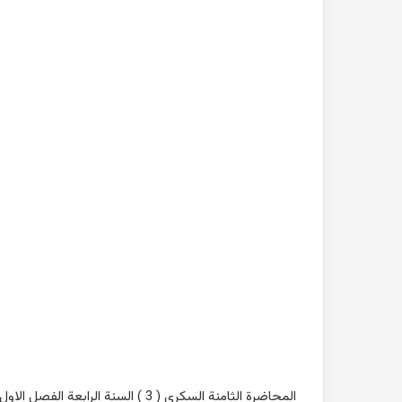
بحث
جاهز
للطباعة
عن
التغيرات
المناخية
pdf
2022-10-26
بحث جاهز للطباعة 
المناخية pdf
المحاضرة الثامنة السكري ( 3 ) السنة الرابعة الفصل الاول كلية الطب البشري جامعة حماة