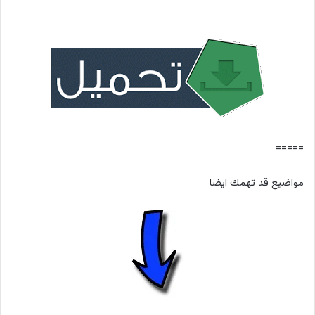
=====
مواضيع قد تهمك ايضا