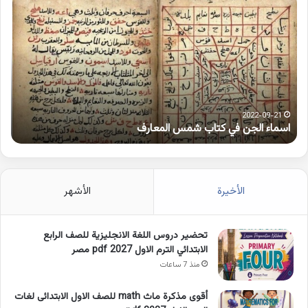
الجن
بها
في
همز
كتاب
متط
شمس
على
المعارف
الوا
2022-09-21
اسماء الجن في كتاب شمس المعارف
ك
الأخيرة
الأشهر
تحضير دروس اللغة الانجليزية للصف الرابع
الابتدائي الترم الاول 2027 pdf مصر
منذ 7 ساعات
أقوى مذكرة ماث math للصف الاول الابتدائى لغات