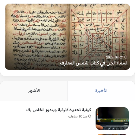
كلمات
بها
همزة
متطرفة
على
رف
الواو
-10-25
2022-09-2
ماء الجن في كتاب شمس المعارف
كلمات ب
الأخيرة
الأشهر
كيفية تحديث/ترقية ويندوز الخاص بك
منذ 10 ساعات