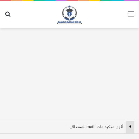
القائمة
بح
أقوى مذكرة ماث math للصف الاول الابتدائى لغات الترم الاول pdf 2027 مصر