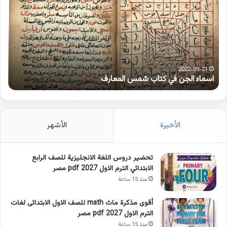
في
همز
كتاب
متط
شمس
على
المعارف
الوا
2022-09-21
اسماء الجن في كتاب شمس المعارف
ك
الأخيرة
الأشهر
تحضير دروس اللغة الانجليزية للصف الرابع
الابتدائي الترم الاول 2027 pdf مصر
منذ 15 ساعة
أقوى مذكرة ماث math للصف الاول الابتدائى لغات
الترم الاول pdf 2027 مصر
منذ 15 ساعة