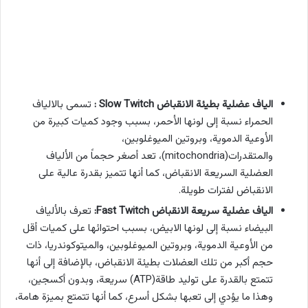
الياف عضلية بطيئة الانقباض Slow Twitch :
تسمى بالالياف
الحمراء نسبة إلى لونها الأحمر، بسبب وجود كميات كبيرة من
الأوعية الدموية، وبروتين الميوغلوبين،
والمتقدرات(mitochondria)، تعد أصغر حجماً من الألياف
العضلية السريعة الانقباض، كما أنها تتميز بقدرة عالية على
الانقباض لفترات طويلة.
الياف عضلية سريعة الانقباض Fast Twitch:
تعرف بالألياف
البيضاء نسبة إلى لونها الابيض، بسبب احتوائها على كميات أقل
من الأوعية الدموية، وبروتين الميوغلوبين، والميتوكوندريا، ذات
حجم أكبر من تلك العضلات بطيئة الانقباض، بالإضافة إلى أنها
تتمتع بالقدرة على توليد طاقة(ATP) سريعة، وبدون أكسجين،
وهذا ما يؤدي إلى تعبها بشكل أسرع، كما أنها تتمتع بميزة هامة،