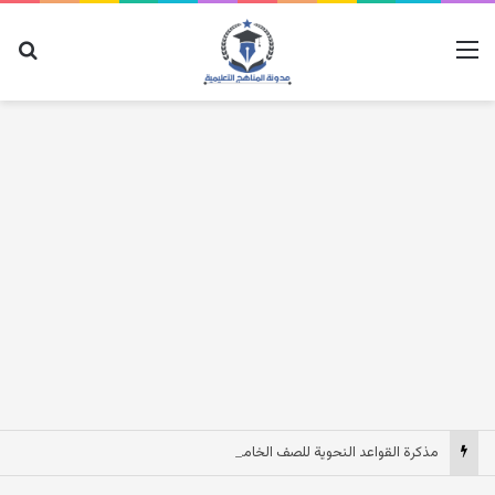
القائمة
بح
مذكرة القواعد النحوية للصف الخامس الابتدائى الترم الاول 2027 pdf مصر