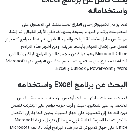
بحث كامل عن برنامج excel
واستخداماته
تعد برامج الكمبيوتر إحدى الطرق لمساعدتك في الحصول على
المعلومات وإتمام المهام بسرعة وسهولة، ففي الأيام الخوالي تم إنشاء
مهمة من خلال مضاعفة الوقت والجهد البشري، ثم هناك برامج كمبيوتر
تعمل على إكمال المهام بأبسط طريقة. ومن أشهر هذه البرامج
Microsoft Office وهو عبارة عن مجموعة من البرامج الإلكترونية التي
أنشأها المخترع بيل جيتس، كما يضم عددًا من البرامج منها Microsoft
Word و PowerPoint و Outlook و Excel.
البحث عن برنامج Excel واستخدامه
قدمت برمجيات مايكروسوفت أوفيس برامجه ومجموعة أوفيس
الخاصة به على شكلين، حيث وفرت حزمة برامج على الإنترنت للعمل
دون الحاجة إلى تحميلها على جهاز كمبيوتر ودون الحاجة إلى الاتصال
بالإنترنت، أما الحزمة الثانية فهي من خلال تنزيل حزمة Microsoft
Office على جهاز كمبيوتر. تدعم هذه البرامج أيضًا 35 لغة Microsoft