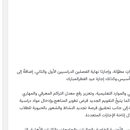
لعام الجديد على 10 إجازاتٍ متنوعة، منها 5 إجازاتٍ مطوَّلة، وإجازتا نهاية الفصلين الدراسيين الأول والثاني، إضافةّ إلى
تأسيس،وكذلك إجازة عيد الفطرالمبارك.
اسي والموارد التعليمية، وتعزيز رفع معدل التراكم المعرفي والمهاري
ا يتيحُ التقويم الجديد فرصَ تطوير المناهج،وإدخال مواد دراسية
ة،إلى جانب تحقيق فرصة تجديد النشاط والشعور بالحيوية للطلاب
ل إتاحة الإجازات المتعددة.
ارةُ التعليم التقويم الدراسي 1444هـ للمدارس الأجنبية الخاصة بالجاليات والجامعات والكليات الأهلية، التي