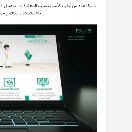
وشكا عدد من أولياء الأمور، بسبب المعاناة في توصيل الط
بالاستفادة واستثمار م
بحث
جاهز
للطباعة
عن
التغيرات
المناخية
pdf
2022-10-26
بحث جاهز للطباعة 
المناخية pdf