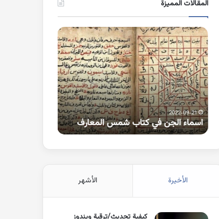
المقالات المميزة
اسماء
كلمات
الجن
بها
في
همزة
كتاب
متطرفة
شمس
على
المعارف
الواو
2021-10-25
2022-09-21
اسماء الجن في كتاب شمس المعارف
كلمات بها همزة 
الأخيرة
الأشهر
كيفية تحديث/ترقية ويندوز