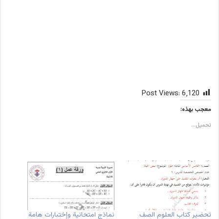
Post Views:
6٬120
معجب بهذه:
تحميل...
تحضير كتاب العلوم الصف
نماذج امتحانية وإختبارات هامة