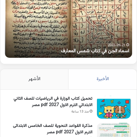
في
همز
كتاب
متط
شمس
على
المعارف
الوا
2022-09-21
اسماء الجن في كتاب شمس المعارف
ك
الأخيرة
الأشهر
تحميل كتاب الوزارة في الرياضيات للصف الثاني
الابتدائي الترم الاول 2027 pdf مصر
منذ 13 ساعة
مذكرة القواعد النحوية للصف الخامس الابتدائى
الترم الاول 2027 pdf مصر