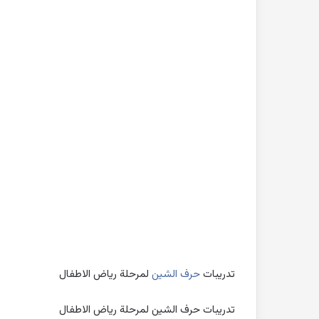
بحث
جاهز
للطباعة
عن
التغيرات
المناخية
pdf
2022-10-26
بحث جاهز للطباعة 
المناخية pdf
تدريبات
حرف
الشين
لمرحلة رياض الاطفال
تدريبات حرف الشين لمرحلة رياض الاطفال