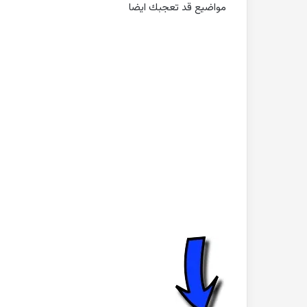
مواضيع قد تعجبك ايضا