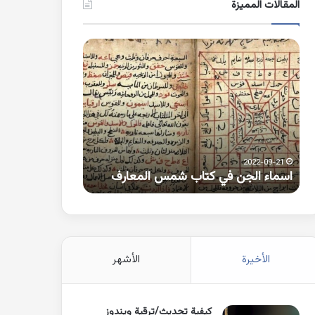
المقالات المميزة
اسماء
كلمات
الجن
بها
في
همزة
كتاب
متطرفة
شمس
على
المعارف
الواو
2021-10-25
2022-09-21
اسماء الجن في كتاب شمس المعارف
كلمات بها همزة 
الأخيرة
الأشهر
كيفية تحديث/ترقية ويندوز