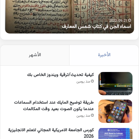
المعارف
الوا
2022-09-21
اسماء الجن في كتاب شمس المعارف
ك
الأخيرة
الأشهر
كيفية تحديث/ترقية ويندوز الخاص بك
منذ يومين
طريقة توضيح المايك عند استخدام السماعات
عندما يكون الصوت بعيد وقت المكالمات
منذ يومين
كورس الجامعة الامريكية المجاني لتعلم الانجليزية
2026