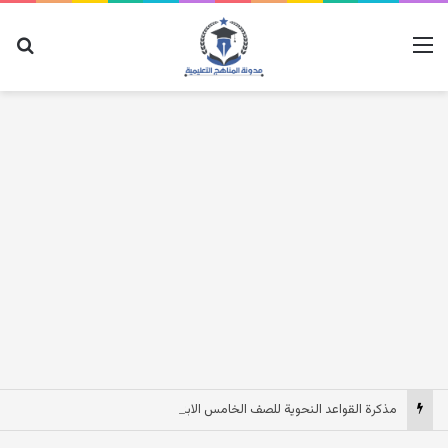
القائمة
بح
مذكرة القواعد النحوية للصف الخامس الابتدائى الترم الاول 2027 pdf مصر