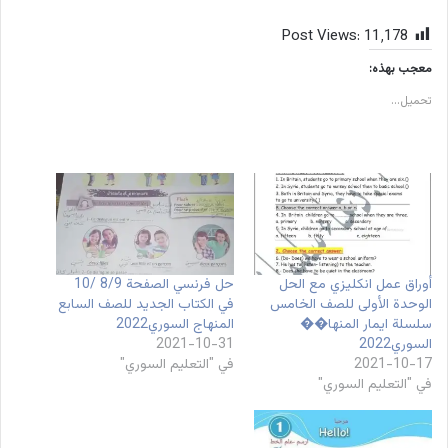
Post Views:
11٬178
معجب بهذه:
تحميل...
أوراق عمل انكليزي مع الحل
حل فرنسي الصفحة 8/9 /10
الوحدة الأولى للصف الخامس
في الكتاب الجديد للصف السابع
سلسلة ايمار المنها��
المنهاج السوري2022
السوري2022
2021-10-31
2021-10-17
في "التعليم السوري"
في "التعليم السوري"