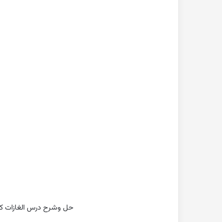
بحث
جاهز
للطباعة
عن
التغيرات
المناخية
pdf
2022-10-26
بحث جاهز للطباعة 
المناخية pdf
حل وشرح درس الغازات كيمياء