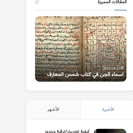
المقالات المميزة
اسماء
كلمات
الجن
بها
في
همزة
كتاب
متطرفة
شمس
على
المعارف
الواو
2021-10-25
2022-09-21
اسماء الجن في كتاب شمس المعارف
كلمات بها همزة 
الأخيرة
الأشهر
كيفية تحديث/ترقية ويندوز