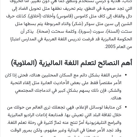
كتاب، هدية و كرسي تستخدم وتنطق كما هي دون تغيير. اما الحروف
التي تجد صعوبة في النطق، يتم تحريف نطقها مثل تحويل الضاد إلى
دال والقاف إلى كاف مثل كاموس (قاموس) وأخلاك (أخلاق). كذلك حرف
الشين إلى سين مثل سوكر (شكر) والتاء المربوطة يتم بسطها مثل
سنـّت (السنة)، سورت (سورة)، وكلمة سحـّت (صحة). يذكر أن
الحكومة الماليزية قد فرضت تدريس اللغة العربية في المدارس اعتبارًا
من العام 2005.
أهم النصائح لتعلم اللغة الماليزية (الملاوية)
مارس اللغة بشكل دائم مع السكان المحليين هناك، فحتى إذا كان
الأمر مقتصراً فقط على بعض الأحاديث العابرة مثل إلقاء التحية
والشكر، فإن ذلك يسهم بشكلٍ كبير في اندماجك المجتمعي
هناك.
كن متابعًا لوسائل الإعلام، فهي تجعلك ترى العالم من حولك من
خلال ثقافة البلد التي تعيش بها. فمتابعة إذاعات الراديو الماليزية
والبرامج التليفزيونية أمرٌ تنتج عنه ثمارٌ كثيرة في رحلة تعلم اللغة.
وقد تجد الأمر صعبًا في البداية وغير مفهوم، ولكن بمرور الوقت