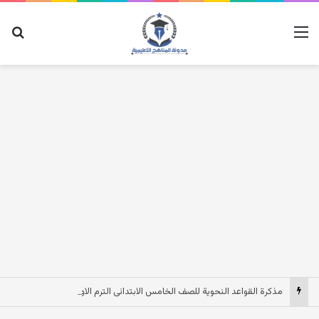
القائمة
بح
مذكرة القواعد النحوية للصف الخامس الابتدائى الترم الاول 2027 pdf مصر