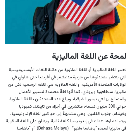
لمحة عن اللغة الماليزية
تعتبر اللغة الماليزية أو اللغة الملاوية من عائلة اللغات الأوسترونيسية
التي ينتشر متحدثوها من جزيرة مدغشقر في أفريقيا حتى هاواي في
الولايات المتحدة الأمريكية. واللغة الملاوية هي اللغة الرسمية لكل من
ماليزيا، سنغافورة وبروناي، كما أنّها لغةٌ معتمدة لتسيير الأعمال
والمصالح بها في تيمور الشرقية. ويبلغ عدد المتحدثين باللغة الملاوية
حوالي 300 مليون نسمة، منتشرين في أجزاء من تايلاند، كمبوديا
وفيتنام، جنوب الفلبين، وهي مشابهةٌ إلى حدٍ كبير للغة الإندونيسية،
ويتم اعتبارها هناك في إندونيسيا كلغة ثانية. ويطلق على اللغة الملاوية
في ماليزيا أسماء “باهاسا ملايو” (Bahasa Melayu) أو “باهاسا