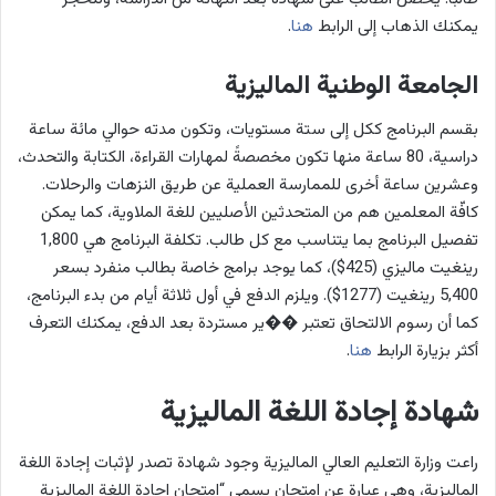
يمكنك الذهاب إلى الرابط
هنا
.
الجامعة الوطنية الماليزية
بقسم البرنامج ككل إلى ستة مستويات، وتكون مدته حوالي مائة ساعة
دراسية، 80 ساعة منها تكون مخصصةً لمهارات القراءة، الكتابة والتحدث،
وعشرين ساعة أخرى للممارسة العملية عن طريق النزهات والرحلات.
كافّة المعلمين هم من المتحدثين الأصليين للغة الملاوية، كما يمكن
تفصيل البرنامج بما يتناسب مع كل طالب. تكلفة البرنامج هي 1,800
رينغيت ماليزي (425$)، كما يوجد برامج خاصة بطالب منفرد بسعر
5,400 رينغيت (1277$). ويلزم الدفع في أول ثلاثة أيام من بدء البرنامج،
كما أن رسوم الالتحاق تعتبر ��ير مستردة بعد الدفع، يمكنك التعرف
أكثر بزيارة الرابط
هنا
.
شهادة إجادة اللغة الماليزية
راعت وزارة التعليم العالي الماليزية وجود شهادة تصدر لإثبات إجادة اللغة
الماليزية، وهي عبارة عن امتحان يسمى “امتحان إجادة اللغة الماليزية