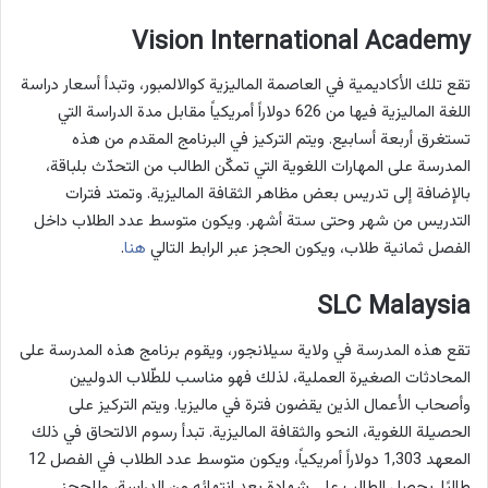
Vision International Academy
تقع تلك الأكاديمية في العاصمة الماليزية كوالالمبور، وتبدأ أسعار دراسة
اللغة الماليزية فيها من 626 دولاراً أمريكياً مقابل مدة الدراسة التي
تستغرق أربعة أسابيع. ويتم التركيز في البرنامج المقدم من هذه
المدرسة على المهارات اللغوية التي تمكّن الطالب من التحدّث بلباقة،
بالإضافة إلى تدريس بعض مظاهر الثقافة الماليزية. وتمتد فترات
التدريس من شهر وحتى ستة أشهر. ويكون متوسط عدد الطلاب داخل
الفصل ثمانية طلاب، ويكون الحجز عبر الرابط التالي
هنا
.
SLC Malaysia
تقع هذه المدرسة في ولاية سيلانجور، ويقوم برنامج هذه المدرسة على
المحادثات الصغيرة العملية، لذلك فهو مناسب للطّلاب الدوليين
وأصحاب الأعمال الذين يقضون فترة في ماليزيا. ويتم التركيز على
الحصيلة اللغوية، النحو والثقافة الماليزية. تبدأ رسوم الالتحاق في ذلك
المعهد 1,303 دولاراً أمريكياً، ويكون متوسط عدد الطلاب في الفصل 12
طالبًا. يحصل الطالب على شهادة بعد انتهائه من الدراسة، وللحجز