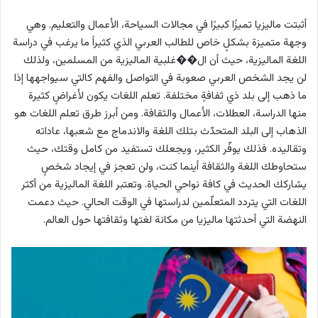
أثبتت ماليزيا تميزًا كبيرًا في مجالات السياحة، الأعمال والتعليم. وهي
وجهة متميزة بشكلٍ خاص للطالب العربي الذي كثيراً ما يرغب في دراسة
اللغة الماليزية، حيث أن ال��غلبية الماليزية من المسلمين، ولذلك
لن يجد الشخص العربي صعوبة في التواصل والفهم كالتي سيواجهها إذا
ما ذهب إلى بلد ذي ثفافةٍ مختلفة. تعلم اللغات يكون لأغراضٍ كثيرة
منها الدراسة، العطلات، الأعمال والثقافة. ومن أبرز طرق تعلم اللغات هو
الذهاب إلى البلد المتحدّث بتلك اللغة والاندماج مع شعبها، عاداته
وتقاليده. فذلك يوفّر الكثير، ويجعلك تستفيد من كامل وقتك، حيث
ستحاوطك اللغة والثقافة أينما كنت، ولن تعجز في إيجاد شخصٍ
يشاركك الحديث في كافة نواحي الحياة. وتعتبر اللغة الماليزية من أكثر
اللغات التي يتردد المتعلّمين لدراستها في الوقت الحالي. حيث دعمت
النهضة التي أحدثتها ماليزيا من مكانة لغتها وثقافتها حول العالم.