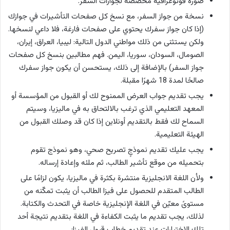
صورة فوتوغرافية مخصصة لجوازات السفر.
نسخة من جواز السفر، مع نسخ كل صفحات التأشيرات في جوازك
(إذا كان جواز سفرك يحتوي على صفحات فارغة، فلا داعي لنسخها.
ولكن يستثنى من ذلك مواطني الدول التالية: ليبيا، العراق، إيران،
الصومال، السودان، سوريا، اليمن. فهم مطالبين بنسخ كل صفحات
جواز السفر) بالإضافة إلى ذلك، يستحسن أن يكون جواز سفرك
صالحًا لمدة 18 شهرًا مقبلة.
يجب تقديم جواب العرض الممنوح لك أو القبول من المؤسسة أو
المعهد التعليمي الذي ترغب بالالتحاق به في ماليزيا، وسيتم
السماح لك فقط بالتقديم أونلاين إذا كان قد وصلك القبول من
الهيئة التعليمية.
يجب عليك تقديم نموذجٍ تصريح صحي، وهو نموذج تقوم
بتحميله من موقع تأشير الطالب، ثم ملئه وإعادة إرساله.
ولأن اللغة الانجليزية منتشرة بكثرة في ماليزيا، يكون لزامًا على
الطالب المتقدم للحصول على فيزا الطالب أن يثبت تمكّنه من
مستوىً معيّن في اللغة الإنجليزية خاصة في التحدث والكتابة.
لذلك، يجب تقديم ما يثبت الكفاءة في اللغة بتقديم نتيجة أحد
تلك الاختبارات عند تقديم خطاب قبول الفيزا: