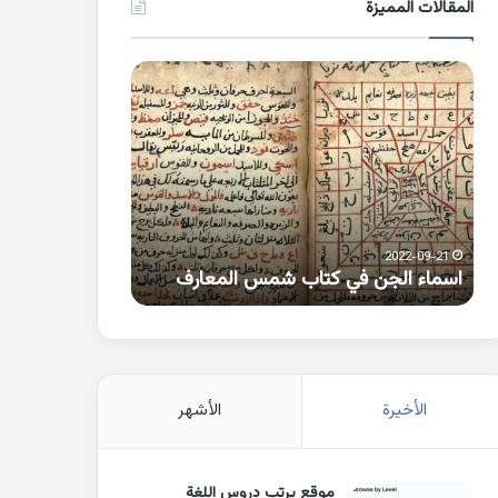
المقالات المميزة
اسماء
كلمات
الجن
بها
في
همزة
كتاب
متطرفة
شمس
على
المعارف
الواو
2021-10-25
2022-09-21
اسماء الجن في كتاب شمس المعارف
كلمات بها همزة 
الأخيرة
الأشهر
موقع يرتب دروس اللغة