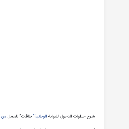
بحث
جاهز
للطباعة
عن
التغيرات
المناخية
pdf
2022-10-26
بحث جاهز للطباعة 
المناخية pdf
شرح خطوات الدخول للبوابة
الوطنية”
طاقات” للعمل
من