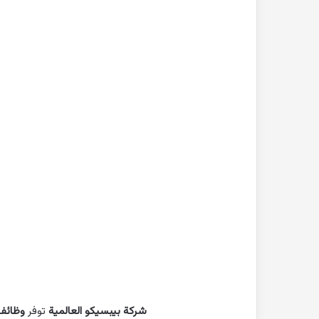
بحث
جاهز
للطباعة
عن
التغيرات
المناخية
pdf
2022-10-26
بحث جاهز للطباعة 
المناخية pdf
شركة بيبسيكو العالمية
توفر
وظائف