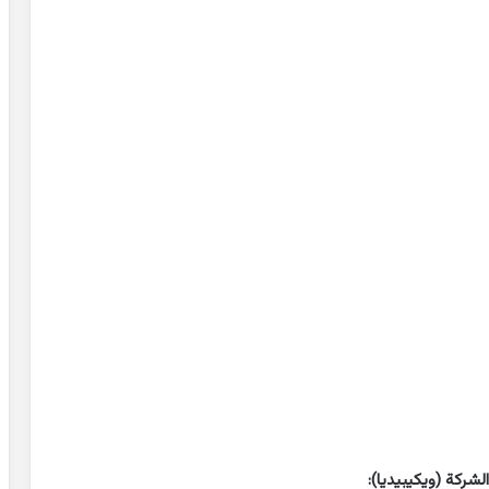
لشركة (ويكيبيديا):