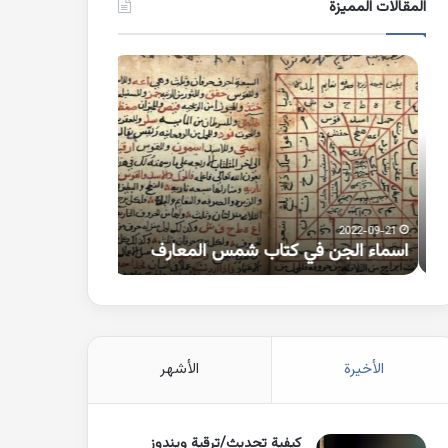
المقالات المميزة
اسماء
كلمات
الجن
بها
في
همزة
كتاب
متطرفة
شمس
على
المعارف
الواو
2021-10-25
2022-09-21
اسماء الجن في كتاب شمس المعارف
كلمات بها همزة 
الأخيرة
الأشهر
كيفية تحديث/ترقية ويندوز