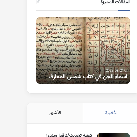
المقالات المميزة
اسماء
كلمات
الجن
بها
في
همزة
كتاب
متطرفة
شمس
على
المعارف
الواو
2021-10-25
2022-09-21
اسماء الجن في كتاب شمس المعارف
كلمات بها همزة 
الأخيرة
الأشهر
كيفية تحديث/ترقية ويندوز