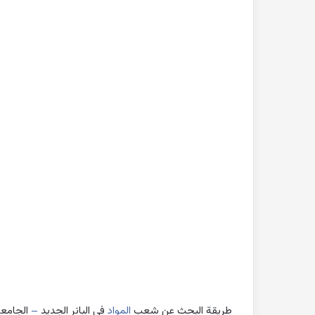
بحث
جاهز
للطباعة
عن
التغيرات
المناخية
pdf
2022-10-26
بحث جاهز للطباعة 
المناخية pdf
طريقة البحث عن شعب
المواد
في البانر الجديد
–
الجامعة