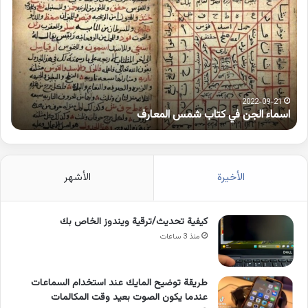
في
همز
كتاب
متط
شمس
على
المعارف
الوا
2022-09-21
اسماء الجن في كتاب شمس المعارف
ك
الأخيرة
الأشهر
كيفية تحديث/ترقية ويندوز الخاص بك
منذ 3 ساعات
طريقة توضيح المايك عند استخدام السماعات
عندما يكون الصوت بعيد وقت المكالمات