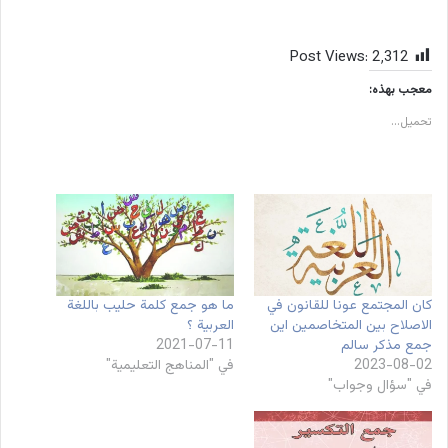
Post Views:
2٬312
معجب بهذه:
تحميل...
كان المجتمع عونا للقانون في
ما هو جمع كلمة حليب باللغة
الاصلاح بين المتخاصمين اين
العربية ؟
جمع مذكر سالم
2021-07-11
2023-08-02
في "المناهج التعليمية"
في "سؤال وجواب"