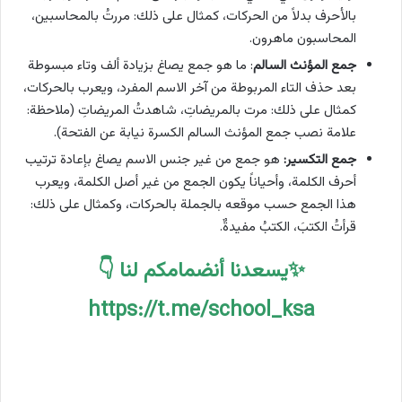
بالأحرف بدلاً من الحركات، كمثال على ذلك: مررتُ بالمحاسبين،
المحاسبون ماهرون.
جمع المؤنث السالم
: ما هو جمع يصاغ بزيادة ألف وتاء مبسوطة
بعد حذف التاء المربوطة من آخر الاسم المفرد، ويعرب بالحركات،
كمثال على ذلك: مرت بالمريضاتِ، شاهدتُ المريضاتِ (ملاحظة:
علامة نصب جمع المؤنث السالم الكسرة نيابة عن الفتحة).
جمع التكسير:
هو جمع من غير جنس الاسم يصاغ بإعادة ترتيب
أحرف الكلمة، وأحياناً يكون الجمع من غير أصل الكلمة، ويعرب
هذا الجمع حسب موقعه بالجملة بالحركات، وكمثال على ذلك:
قرأتُ الكتبَ، الكتبُ مفيدةٌ.
✨يسعدنا أنضمامكم لنا 👇
https://t.me/school_ksa