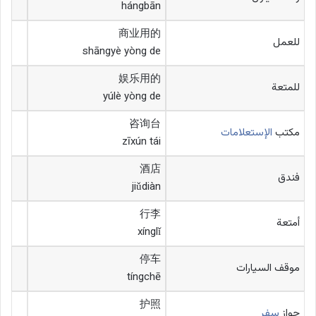
hángbān
商业用的
للعمل
shāngyè yòng de
娱乐用的
للمتعة
yúlè yòng de
咨询台
مكتب
الإستعلامات
zīxún tái
酒店
فندق
jiǔdiàn
行李
أمتعة
xínglǐ
停车
موقف السيارات
tíngchē
护照
جواز
سفر