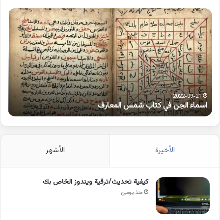
اسماء
كلم
الجن
بها
في
همز
كتاب
متط
شمس
على
المعارف
الوا
2022-09-21
اسماء الجن في كتاب شمس المعارف
ك
الأخيرة
الأشهر
كيفية تحديث/ترقية ويندوز الخاص بك
منذ يومين