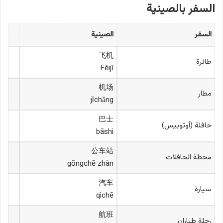
السفر بالصينية
السفر
الصينية
飞机
طائرة
Fēijī
机场
مطار
jīchǎng
巴士
حافلة (أوتوبيس)
bāshì
公车站
محطة الحافلات
gōngchē zhàn
汽车
سيارة
qìchē
航班
رحلة طياران