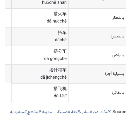
huǒchē zhàn
搭火车
بالقطار
dā huǒchē
搭车
بالسيارة
dāchē
搭公车
بالباص
dā gōngchē
搭计程车
بسيارة أجرة
dā jìchéngchē
搭飞机
بالطائرة
dā fēijī
Source:
كلمات عن السفر باللغة الصينية – مدونة المناهج السعودية