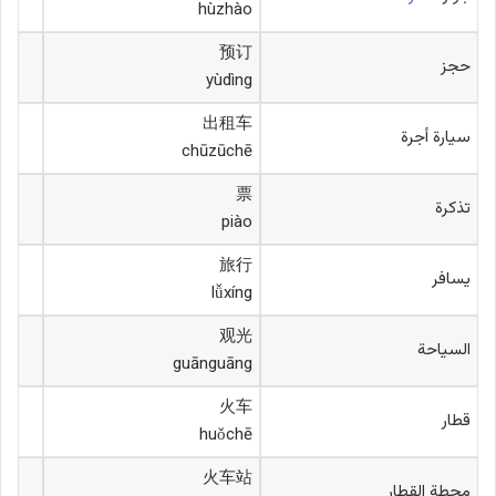
hùzhào
预订
حجز
yùdìng
出租车
سيارة أجرة
chūzūchē
票
تذكرة
piào
旅行
يسافر
lǚxíng
观光
السياحة
guānguāng
火车
قطار
huǒchē
火车站
محطة القطار