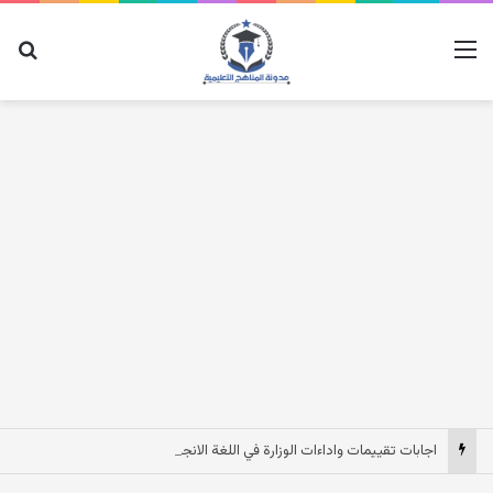
القائمة
بح
اجابات تقييمات واداءات الوزارة في اللغة الانجليزية للصف الثاني الاعدادي الترم الاول 2027 pdf مصر