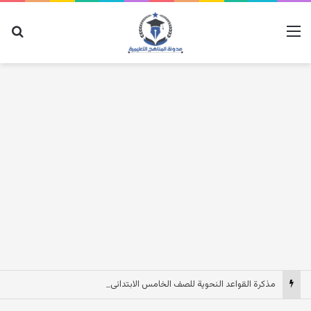
القائمة
بح
مذكرة القواعد النحوية للصف الخامس الابتدائى الترم الاول 2027 pdf مصر