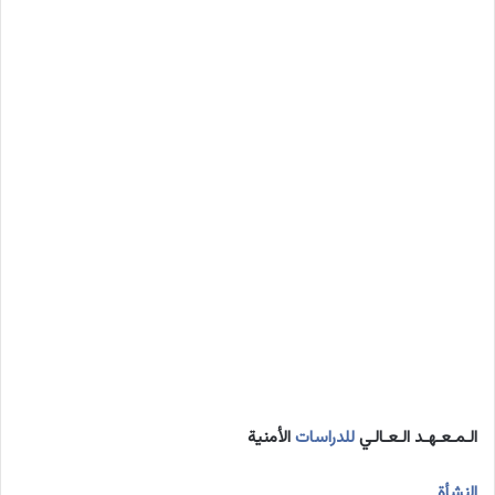
الـمـعـهـد الـعـالـي
للدراسات
الأمنية
النشأة