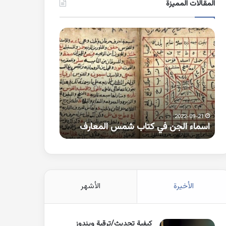
المقالات المميزة
اسماء
كلمات
الجن
بها
في
همزة
كتاب
متطرفة
شمس
على
المعارف
الواو
2021-10-25
2022-09-21
اسماء الجن في كتاب شمس المعارف
كلمات بها همزة 
الأخيرة
الأشهر
كيفية تحديث/ترقية ويندوز