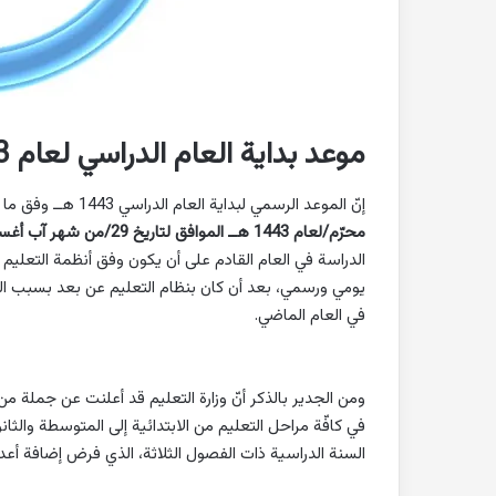
موعد بداية العام الدراسي لعام 2021/1443
إنّ الموعد الرسمي لبداية العام الدراسي 1443 هــ وفق ما أعلنت عنه وزارة التعليم السعوديّة هو يوم الأحد
محرّم/لعام 1443 هــ الموافق لتاريخ 29/من شهر آب أغسطس /لعام 2021 ميلادي،
الدراسة في العام القادم على أن يكون وفق أنظمة التعليم 
في العام الماضي.
ومن الجدير بالذكر أنّ وزارة التعليم قد أعلنت عن جملة م
في كافّة مراحل التعليم من الابتدائية إلى المتوسطة والثان
السنة الدراسية ذات الفصول الثلاثة، الذي فرض إضافة أع