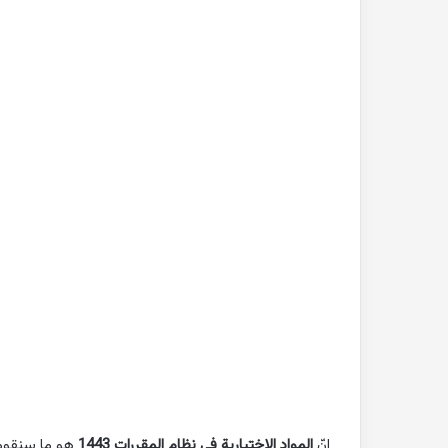
بحث
جاهز
للطباعة
عن
التغيرات
المناخية
pdf
2022-10-26
بحث جاهز للطباعة 
المناخية pdf
إنّ
المواد الاختيارية في نظام المقررات 1443
هو ما سنقوم 