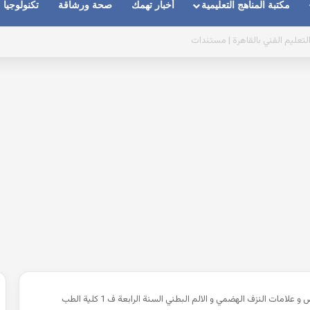
مكتبة المناهج التعليمية
أخبار تهمك
صحة ورشاقة
تكنولوجيا
ذا تتضمن اتفاقية التعاون الجديدة بين سوريا وتركيا؟
محاضرة اعراض و علامات النزف الهضمي و الالم البطني السنة الرابعة ف 1 كلية الطب