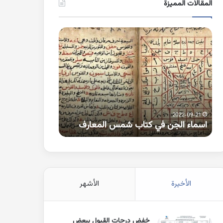
المقالات المميزة
اسماء
كلمات
الجن
بها
في
همزة
كتاب
متطرفة
شمس
على
المعارف
الواو
2021-10-25
2022-09-21
اسماء الجن في كتاب شمس المعارف
كلمات بها همزة 
الأخيرة
الأشهر
خفض درجات القبول ببعض