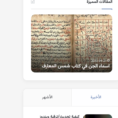
المقالات المميزة
اسماء
كلمات
الجن
بها
في
همزة
كتاب
متطرفة
شمس
على
المعارف
الواو
2021-10-25
2022-09-21
اسماء الجن في كتاب شمس المعارف
كلمات بها همزة 
الأخيرة
الأشهر
كيفية تحديث/ترقية ويندوز