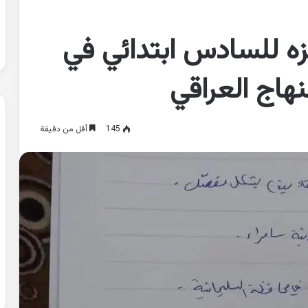
ه للسادس ابتدائي في
نهاج العراقي
145
أقل من دقيقة