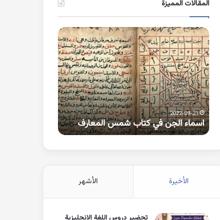
المقالات المميزة
اسماء
كلمات
الجن
بها
في
همزة
كتاب
متطرفة
شمس
على
المعارف
الواو
2021-10-25
2022-09-21
اسماء الجن في كتاب شمس المعارف
كلمات بها همزة 
الأخيرة
الأشهر
تحضير دروس اللغة الانجليزية