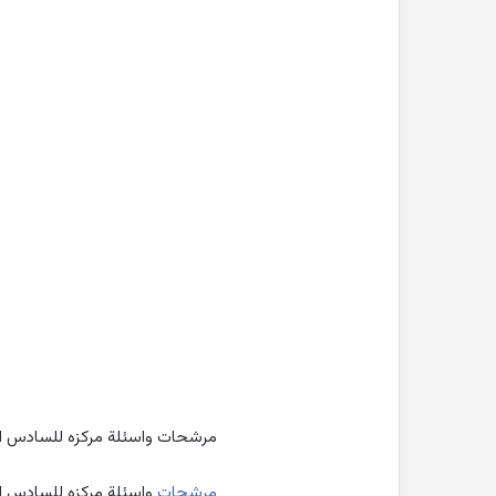
بحث
جاهز
للطباعة
عن
التغيرات
المناخية
pdf
2022-10-26
بحث جاهز للطباعة 
المناخية pdf
مرشحات واسئلة مركزه للسادس ابتد
مرشحات
واسئلة مركزه للسادس ابت