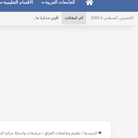
الرئيسية
الجامعات العربية
الاقسام التعليمية
الخميس, أغسطس 6 2026
أقوى مذكرة ماث math للصف الاول الابتدائى لغات الترم الاول pdf 2027 مصر
آخر المقالات
الرئيسية
/
تعليم وجامعات العراق
/
مرشحات واسئلة مركزه للسا