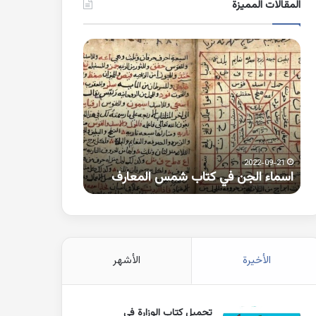
المقالات المميزة
اسماء
كلمات
الجن
بها
في
همزة
كتاب
متطرفة
شمس
على
المعارف
الواو
2021-10-25
2022-09-21
اسماء الجن في كتاب شمس المعارف
كلمات بها همزة 
الأخيرة
الأشهر
تحميل كتاب الوزارة في