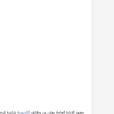
بحث
جاهز
للطباعة
عن
التغيرات
المناخية
pdf
2022-10-26
بحث جاهز للطباعة 
المناخية pdf
معهد الإدارة العامة يعلن عن وظائف
أكاديمية
شاغرة للرج