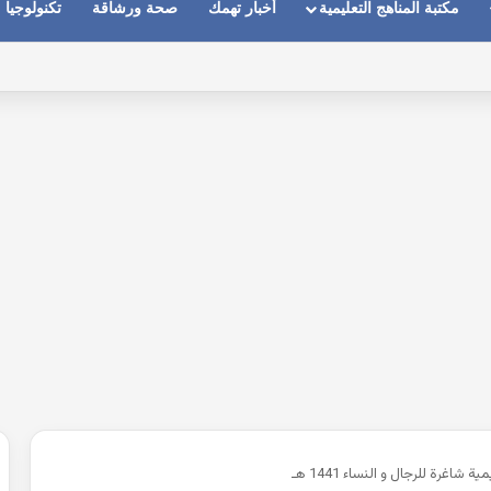
مكتبة المناهج التعليمية
أخبار تهمك
صحة ورشاقة
تكنولوجيا
م الاول 2027 pdf مصر
اغرة للرجال و النساء 1441 هـ