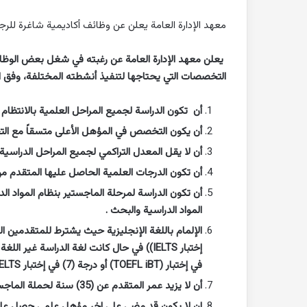
معهد الإدارة العامة يعلن عن وظائف أكاديمية شاغرة للرجال و ال
يعلن معهد الإدارة العامة عن رغبته في شغل بعض الوظا
التخصصات التي يحتاجها لتنفيذ أنشطته المختلفة، وفق ال
أن تكون الدراسة لجميع المراحل العلمية بالانتظام .
أن يكون التخصص في المؤهل الأعلى متسقاً مع الت
أن لا يقل المعدل التراكمي لجميع المراحل الدراسية عن (3.75 من 5) أو (3 من 4) بتقدير جيد جداً
أن تكون الدرجات العلمية الحاصل عليها المتقدم من 
أن تكون الدراسة لمرحلة الماجستير بنظام المواد الدر
المواد الدراسية والبحث .
إختبار IELTS)) في حال كانت لغة الدراسة غير اللغة
في إختبار (TOEFL iBT) أو درجة (7) في إختبار IELTS)).
أن لا يزيد عمر المتقدم عن (35) سنة لحملة الماجستير و(45) سنة لحملة الدكتوراه .
ان لا يكون قد مضى على اخر مؤهل علمي حصل عليه اكثر م