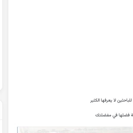
اسماء
الجن
في
كتاب
شمس
المعارف
حل شهادة التعليم المتوسط 2007 في
2022-09-21
اسماء الجن في كتاب شمس المعارف
لباحثين لا يعرفها الكثير
مة فضلها في مفضلتك