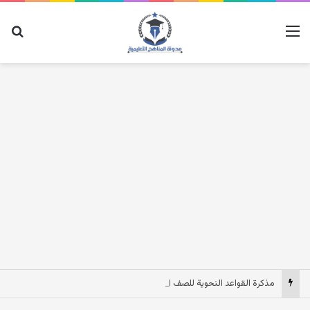
القائمة
بح
مذكرة القواعد النحوية للصف الخامس الابتدائى الترم الاول 2027 pdf مصر