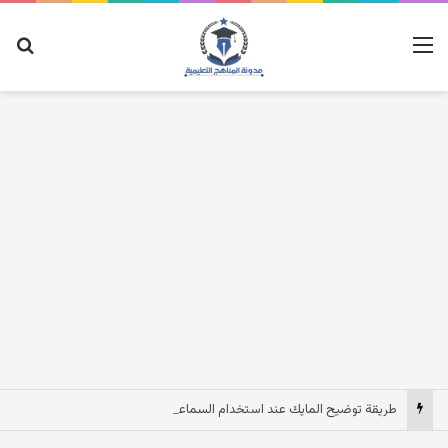
القائمة
بح
طريقة توضيح المايك عند استخدام السماعات عندما يكون الصوت بعيد وقت المكالمات