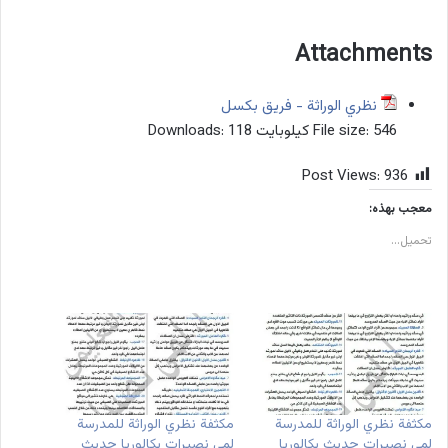
Attachments
نظري الوراثة - فريق بكسل
546 كيلوبايت
File size:
118
Downloads:
Post Views:
936
معجب بهذه:
تحميل...
مكثفة نظري الوراثة للمدرسة
مكثفة نظري الوراثة للمدرسة
لمى نصيرات حديث بكالوريا
لمى نصيرات بكالوريا حديث