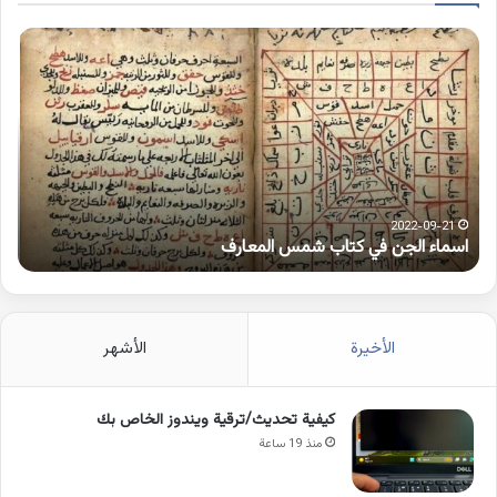
اسماء
كلم
الجن
بها
في
همز
كتاب
متط
شمس
على
المعارف
الوا
2022-09-21
اسماء الجن في كتاب شمس المعارف
ك
الأخيرة
الأشهر
كيفية تحديث/ترقية ويندوز الخاص بك
منذ 19 ساعة