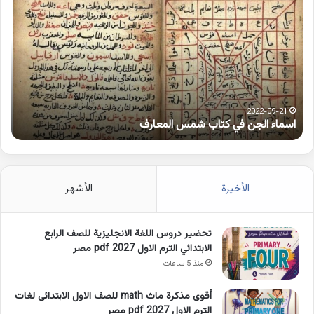
الجن
بها
في
همز
كتاب
متط
شمس
على
المعارف
الوا
2022-09-21
اسماء الجن في كتاب شمس المعارف
ك
الأخيرة
الأشهر
تحضير دروس اللغة الانجليزية للصف الرابع
الابتدائي الترم الاول 2027 pdf مصر
منذ 5 ساعات
أقوى مذكرة ماث math للصف الاول الابتدائى لغات
الترم الاول pdf 2027 مصر