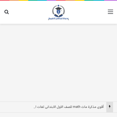
القائمة
بح
أقوى مذكرة ماث math للصف الاول الابتدائى لغات الترم الاول pdf 2027 مصر