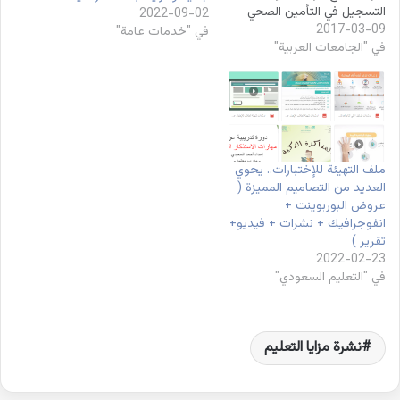
التسجيل في التأمين الصحي
2022-09-02
2017-03-09
الاختياري لمنسوبي التعليم من
في "خدمات عامة"
في "الجامعات العربية"
خلال نظام فارستسجيل نظام
فارس التأمين الصحي
للمعلمين ، قام وزير التعليم
بتدشين برنامج التأمين الصحي
الاختياري للمعلمين ولمنسوبي
التعليم، في مقر الوزارة بالرياض
وقام سيادته بنشر رابط تسجيل
ملف التهيئة للإختبارات.. يحوي
التامين الصحي موقع
العديد من التصاميم المميزة (
فارس رابط…
عروض البوربوينت +
انفوجرافيك + نشرات + فيديو+
تقرير )
2022-02-23
في "التعليم السعودي"
نشرة مزايا التعليم