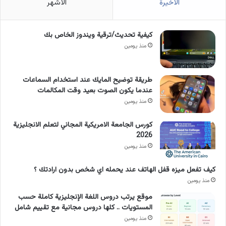
الأخيرة
الأشهر
كيفية تحديث/ترقية ويندوز الخاص بك
منذ يومين
طريقة توضيح المايك عند استخدام السماعات
عندما يكون الصوت بعيد وقت المكالمات
منذ يومين
كورس الجامعة الامريكية المجاني لتعلم الانجليزية
2026
منذ يومين
كيف تفعل ميزه قفل الهاتف عند يحمله اي شخص بدون ارادتك ؟
منذ يومين
موقع يرتب دروس اللغة الإنجليزية كاملة حسب
المستويات .. كلها دروس مجانية مع تقييم شامل
منذ يومين