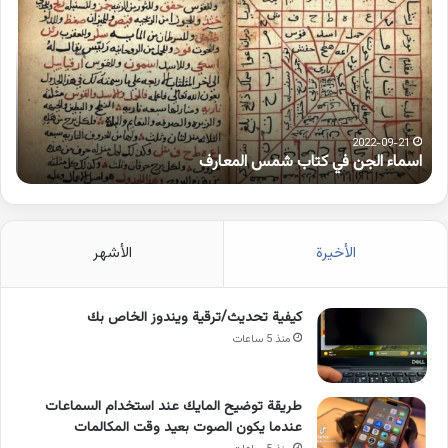
في
همز
كتاب
متط
شمس
على
المعارف
الوا
2022-09-21
اسماء الجن في كتاب شمس المعارف
ك
الأخيرة
الأشهر
كيفية تحديث/ترقية ويندوز الخاص بك
منذ 5 ساعات
طريقة توضيح المايك عند استخدام السماعات
عندما يكون الصوت بعيد وقت المكالمات