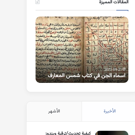
المقالات المميزة
اسماء
كلمات
الجن
بها
في
همزة
كتاب
متطرفة
شمس
على
المعارف
الواو
2021-10-25
2022-09-21
اسماء الجن في كتاب شمس المعارف
كلمات بها همزة 
الأخيرة
الأشهر
كيفية تحديث/ترقية ويندوز