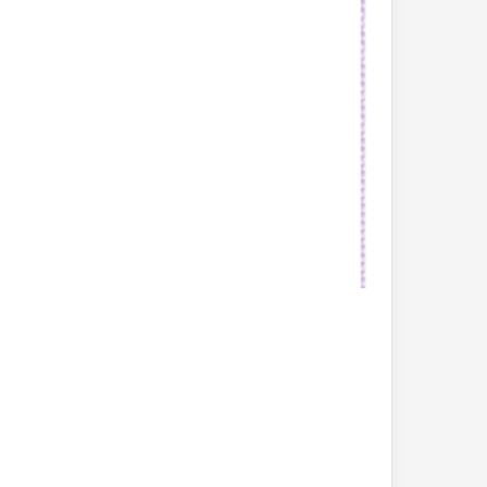
بحث
جاهز
للطباعة
عن
التغيرات
المناخية
pdf
2022-10-26
بحث جاهز للطباعة 
المناخية pdf