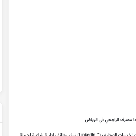
حل
شهادة
التعليم
المتوسط
2007
في
الرياضيات
2022-02-01
الجزائر
عن التغيرات
حل شهادة التعليم المتوسط 2007 في
الرياضيات الجزائر
ها
مصرف الراجحي
في
الرياض
ن لخدمات التوظيف (
™ LinkedIn
) توفر وظائف إدارية شاغرة لحملة