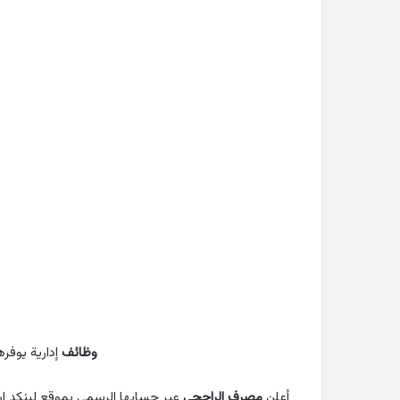
بحث
جاهز
للطباعة
عن
التغيرات
المناخية
pdf
2022-10-26
بحث جاهز للطباعة 
المناخية pdf
وظائف
إدارية يوفر
أعلن
مصرف الراجحي
عبر حسابها الرسمي بموقع لينكد إ