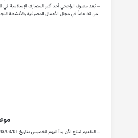
من 50 عاماً في مجال الأعمال المصرفية والأنشطة التجارية، ويرتكز المصرف إلى مبادئ الشريعة الإسلامية بشكل أساسي.
موعد
– التقديم مُتاح الآن بدأ اليوم الخميس بتاريخ 1443/03/01هـ الموافق 2021/10/07م وينتهي عند الاكتفاء بالعدد المطلوب.