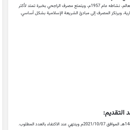
– يُعد مصرف الراجحي أحد أكبر المصارف الإسلامية في العالم، نشاطه عام 1957م، ويتمتع مصرف الراجحي بخبرة تمتد لأكثر
 التقديم: