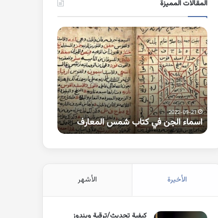
المقالات المميزة
اسماء
كلمات
الجن
بها
في
همزة
كتاب
متطرفة
شمس
على
المعارف
الواو
2021-10-25
2022-09-21
اسماء الجن في كتاب شمس المعارف
كلمات بها همزة 
الأخيرة
الأشهر
كيفية تحديث/ترقية ويندوز