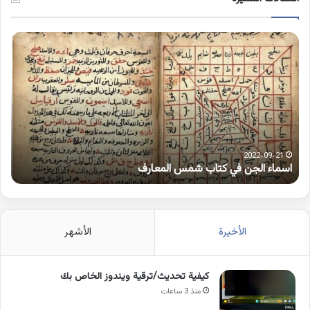
اسماء
كلم
الجن
بها
في
همز
كتاب
متط
شمس
على
المعارف
الوا
2022-09-21
اسماء الجن في كتاب شمس المعارف
ك
الأخيرة
الأشهر
كيفية تحديث/ترقية ويندوز الخاص بك
منذ 3 ساعات