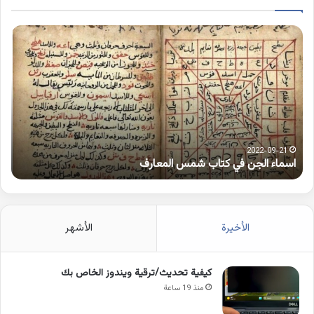
اسماء
كلم
الجن
بها
في
همز
كتاب
متط
شمس
على
المعارف
الوا
2022-09-21
اسماء الجن في كتاب شمس المعارف
ك
الأخيرة
الأشهر
كيفية تحديث/ترقية ويندوز الخاص بك
منذ 19 ساعة