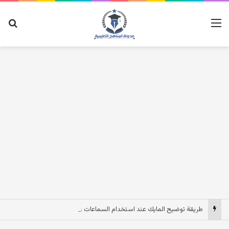
القائمة
بح
طريقة توضيح المايك عند استخدام السماعات عندما يكون الصوت بعيد وقت المكالمات