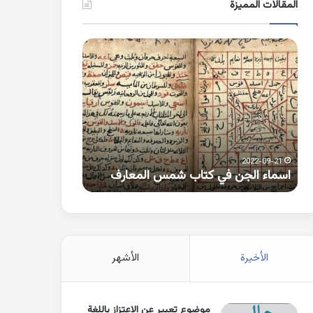
المقالات المميزة
اسماء
كلمات
الجن
بها
في
همزة
كتاب
متطرفة
شمس
على
المعارف
الواو
2021-10-25
2022-09-21
اسماء الجن في كتاب شمس المعارف
كلمات بها همزة 
الأخيرة
الأشهر
موضوع تعبير عن الاعتزاز باللغة