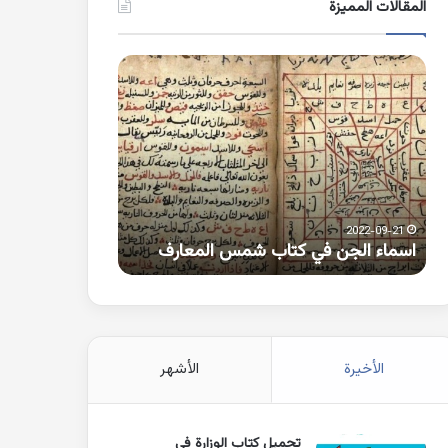
المقالات المميزة
اسماء
كلمات
الجن
بها
في
همزة
كتاب
متطرفة
شمس
على
المعارف
الواو
2021-10-25
2022-09-21
اسماء الجن في كتاب شمس المعارف
كلمات بها همزة 
الأخيرة
الأشهر
تحميل كتاب الوزارة في