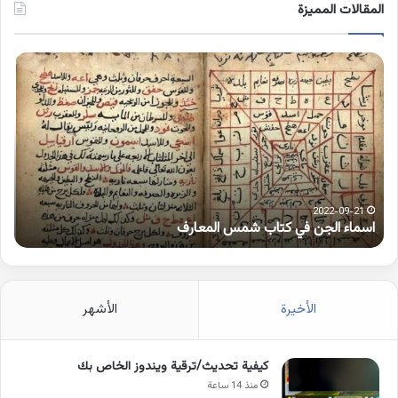
المقالات المميزة
اسماء
كلم
الجن
بها
في
همز
كتاب
متط
شمس
على
المعارف
الوا
2022-09-21
اسماء الجن في كتاب شمس المعارف
ك
الأخيرة
الأشهر
كيفية تحديث/ترقية ويندوز الخاص بك
منذ 14 ساعة